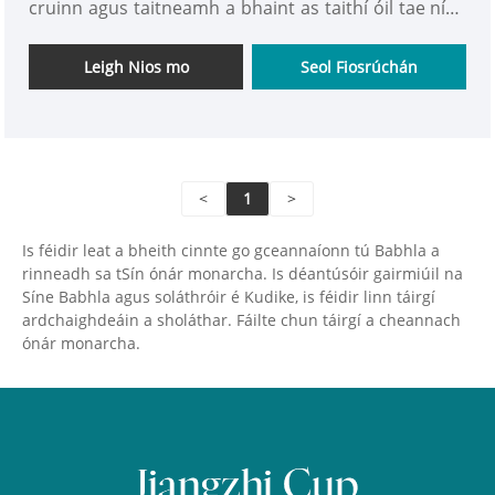
cruinn agus taitneamh a bhaint as taithí óil tae níos
saibhre agus níos sláintiúla. Soláthraímid seirbhísí
pacáistithe saincheaptha freisin. Nuair a thagann tú
Leigh Nios mo
Seol Fiosrúchán
ar ócáidí éagsúla a dteastaíonn láithrithe pacáistithe
éagsúla uathu, is féidir leat teacht chugainn le
haghaidh saincheaptha!
<
1
>
Is féidir leat a bheith cinnte go gceannaíonn tú Babhla a
rinneadh sa tSín ónár monarcha. Is déantúsóir gairmiúil na
Síne Babhla agus soláthróir é Kudike, is féidir linn táirgí
ardchaighdeáin a sholáthar. Fáilte chun táirgí a cheannach
ónár monarcha.