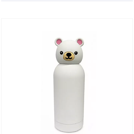
dhosmálta Kudike, a úsáideann ábhar saor ó BPA
grád bia agus teicneolaíocht glasála teochta dé-
éifeacht. Tá an dearadh ildánach simplí agus ard-
deireadh gleoite agus suimiúil, agus bíonn na
míreanna gleoite agus dinimiciúla i dteagmháil le do
chroí leanbh. Tá fíor-úsáideoirí tar éis é a thástáil
agus fuair siad amach "ní nigh tú ach cupán uair sa
tseachtain" agus "níl aon bholadh ar mhálaí folláine
a thuilleadh", ag réiteach do "imní uisce" go léir.