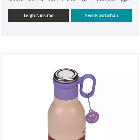
pendant leathair miongháire. Clúdaíonn tacair
iomadúla dathanna codarsnachta sáithiúcháin íseal
Leigh Nios mo
Seol Fiosrúchán
grúpaí éagsúla daoine, lena n-áirítear fir agus mná,
mic léinn, an t-ionad oibre, agus bronntanais a
thabhairt. Tá a slabhra táirgeachta iomlán féin ag an
mbranda, ag tacú le saincheaptha iomlán
tríthoiseach ar chuma, gabhálais, agus lógó, ag
réiteach pointí pian uisce óil iniompartha don
phobal ó cheithre ghné: sábháilteacht uisce óil,
taithí iniompartha, cuma aeistéitiúil, agus soláthar
mórchóir.