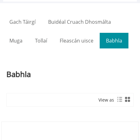
Gach Táirgí
Buidéal Cruach Dhosmálta
Muga
Tollaí
Fleascán uisce
Babhla
Babhla
View as