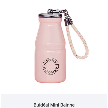
saincheaptha patrún bhaisc bheaga. Chuireamar
san áireamh i gcónaí riachtanais an mhargaidh
mhiondíola agus orduithe mórdhíola trasteorann.
Buidéal Mini Bainne