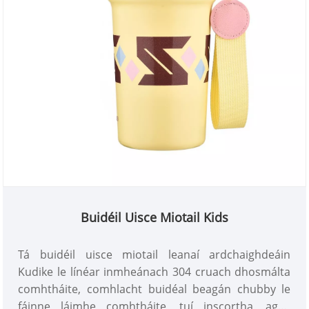
Buidéil Uisce Miotail Kids
Tá buidéil uisce miotail leanaí ardchaighdeáin
Kudike le línéar inmheánach 304 cruach dhosmálta
comhtháite, comhlacht buidéal beagán chubby le
fáinne láimhe comhtháite, tuí inscortha, agus