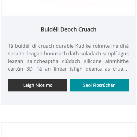
Buidéil Deoch Cruach
Tá buidéil dí cruach durable Kudike roinnte ina dhá
shraith: leagan bunúsach dath soladach simplí agus
leagan saincheaptha clúdach silicone ainmhithe
cartún 3D. Tá an línéar istigh déanta as cruach
dhosmálta grád bia 304, agus tá an ciseal
seachtrach frosted Neamhlonrach agus resistant
Leigh Nios mo
Seol Fiosrúchán
scratch. Is minic a dhéanaimid é a phéireáil le cláir
cupáin silicone neamhspleácha éagsúla cosúil le
fianna, frog, teidí, lachan, agus liathróid sacair. Tá
cumais dearadh múnla neamhspleácha ag an
mhonarcha agus féadann siad stíleanna clúdach
cupáin a athsholáthar ar leithligh. Tacaíonn sé le