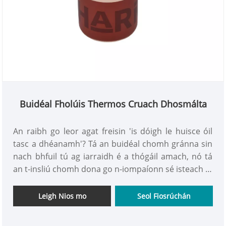
Buidéal Fholúis Thermos Cruach Dhosmálta
An raibh go leor agat freisin 'is dóigh le huisce óil
tasc a dhéanamh'? Tá an buidéal chomh gránna sin
nach bhfuil tú ag iarraidh é a thógáil amach, nó tá
an t-insliú chomh dona go n-iompaíonn sé isteach in
uisce te ar feadh leath lae, rud a fhágann go bhfuil
sé uafásach sceitheadh ​​le linn aclaíochta, agus imní
Leigh Nios mo
Seol Fiosrúchán
ort faoi ghuaiseacha BPA le húsáid laethúil ... Tar
agus bain úsáid as buidéal folúis thermos cruach