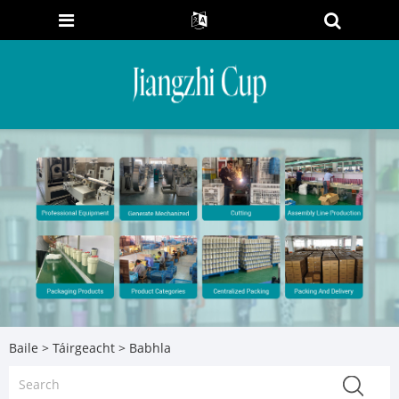
Baile
>
Táirgeacht
> Babhla