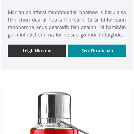
Mar an soláthraí mionbhuidéil bhainne is bisiúla sa
tSín chun dearaí nua a fhorbairt, tá ár bhfoireann
mhonarcha agus dearaidh féin againn. Ní hamháin
go n-infheistíonn na foirne seo go mór i dtaighde a
dhéanamh ar fheidhmíocht buidéil thermos, ach tá
tuiscint mhaith acu freisin ar dhearaí patrún
Leigh Nios mo
Seol Fiosrúchán
coitianta a bhfuil grá ag úsáideoirí, rud a
d'fhéadfadh cabhrú linn an margadh a ghabháil go
tapa! Ar ndóigh, má tá do chuid smaointe féin agat,
is féidir linn tacaíocht láidir a sholáthar freisin!