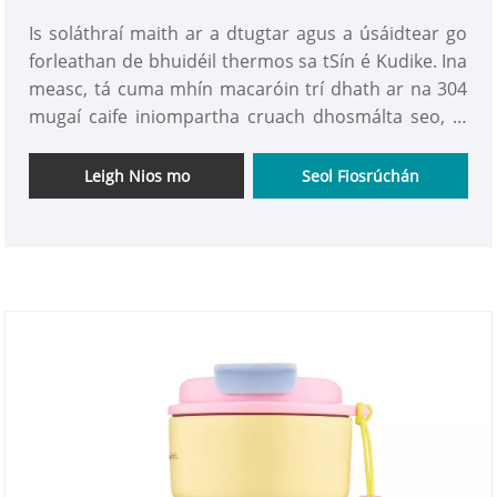
Is soláthraí maith ar a dtugtar agus a úsáidtear go
forleathan de bhuidéil thermos sa tSín é Kudike. Ina
measc, tá cuma mhín macaróin trí dhath ar na 304
mugaí caife iniompartha cruach dhosmálta seo, le
caipín pop ionsuite le haghaidh óil díreach agus
rópa crochta inscortha. Glacann an comhlacht
Leigh Nios mo
Seol Fiosrúchán
cupán péint spraeála frith-duillín Neamhlonrach,
dearadh priontála geoiméadrach le cuma ciorclach,
agus cruth cupáin dhlúth oiriúnach do mhálaí
comaitéireachta, backpacks, agus sealbhóirí cupáin
gluaisteáin; Tá a línte táirgeachta múnlaithe agus
stampála insteallta féin ag an monarcha, ag tacú le
saincheaptha iomlán patrúin, dathanna agus
lógónna. Is féidir é a oiriúnú do mhic léinn,
d'oibrithe oifige, agus do thaistealaithe lasmuigh, le
glasáil teocht fadtéarmach agus cosaint fuaraithe.
Fáilte chun saincheaptha a roghnú!