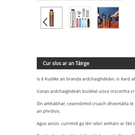
Cur síos ar an Táirge
Is é Kudike an branda ardchaighdeáin, is éard 
Conas ardchaighdeán buidéal uisce inscortha cr
Ón amhábhar, ceannóimid cruach dhosmálta le copa
an phróisis.
Agus ansin, cuirimid go léir oibrí amháin ar fáil