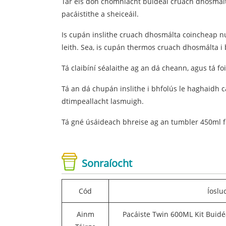
Tar éis don chomhlacht buidéal cruach dhosmálta
pacáistithe a sheiceáil.
Is cupán inslithe cruach dhosmálta coincheap nu
leith. Sea, is cupán thermos cruach dhosmálta 
Tá claibíní séalaithe ag an dá cheann, agus tá f
Tá an dá chupán inslithe i bhfolús le haghaidh 
dtimpeallacht lasmuigh.
Tá gné úsáideach bhreise ag an tumbler 450ml frei
Sonraíocht
Cód
Íoslu
Ainm
Pacáiste Twin 600ML Kit Buid