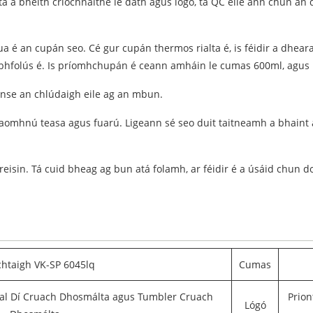
 a bheith críochnaithe le dath agus lógó, tá QC eile ann chun an
a é an cupán seo. Cé gur cupán thermos rialta é, is féidir a dhea
i bhfolús é. Is príomhchupán é ceann amháin le cumas 600ml, agus 
oinse an chlúdaigh eile ag an mbun.
caomhnú teasa agus fuarú. Ligeann sé seo duit taitneamh a bhaint 
sin. Tá cuid bheag ag bun atá folamh, ar féidir é a úsáid chun do c
chtaigh VK-SP 6045lq
Cumas
éal Dí Cruach Dhosmálta agus Tumbler Cruach
Prion
Lógó