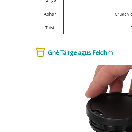
Táirge
Ábhar
Cruach 
Toisí
Gné Táirge agus Feidhm