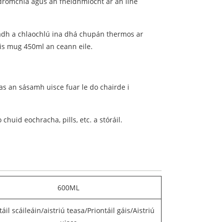
 dromchla agus an fheidhmíocht ar an líne
radh a chlaochlú ina dhá chupán thermos ar
is mug 450ml an ceann eile.
as an sásamh uisce fuar le do chairde i
huid eochracha, pills, etc. a stóráil.
600ML
táil scáileáin/aistriú teasa/Priontáil gáis/Aistriú