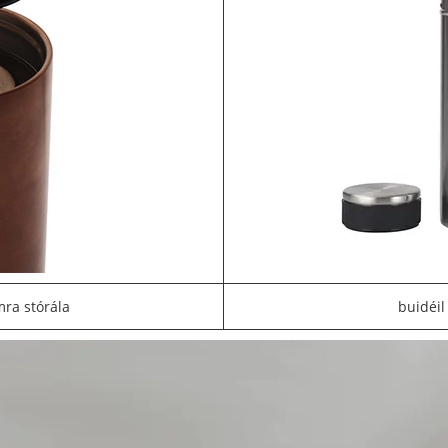
mra stórála
buidéi