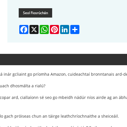
Seol Fiosrúchán
Facebook
X
WhatsApp
Pinterest
LinkedIn
Share
atá inár gcliaint go príomha Amazon, cuideachtaí bronntanais ard-
uach dhosmálta a rialú?
r ard, ciallaíonn sé seo go mbeidh nádúr níos airde ag an ábhar le
 do gach próiseas chun an táirge leathchríochnaithe a sheiceáil.