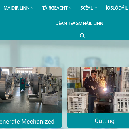
MAIDIR LINN
TÁIRGEACHT
SCÉAL
ÍOSLÓDÁIL
DÉAN TEAGMHÁIL LINN