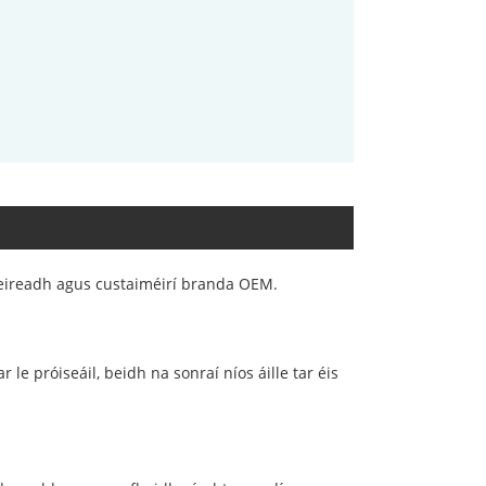
deireadh agus custaiméirí branda OEM.
 próiseáil, beidh na sonraí níos áille tar éis