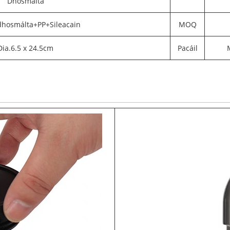
Dhosmálta
dhosmálta+PP+Sileacain
MOQ
Dia.6.5 x 24.5cm
Pacáil