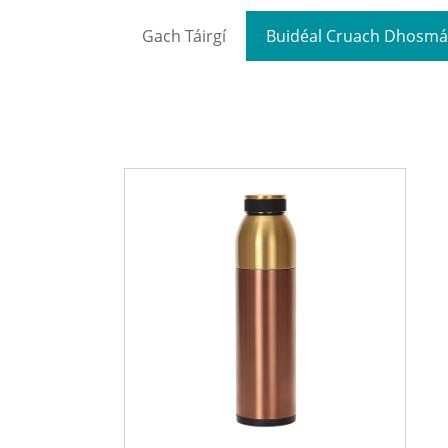
Gach Táirgí
Buidéal Cruach Dhosmá