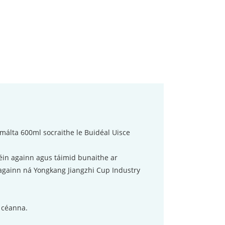
málta 600ml socraithe le Buidéal Uisce
féin againn agus táimid bunaithe ar
 againn ná Yongkang Jiangzhi Cup Industry
 céanna.