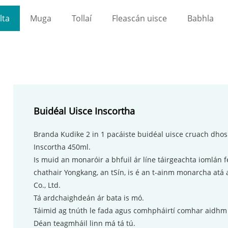
lta
Muga
Tollaí
Fleascán uisce
Babhla
Buidéal Uisce Inscortha
Branda Kudike 2 in 1 pacáiste buidéal uisce cruach dhos
Inscortha 450ml.
Is muid an monaróir a bhfuil ár líne táirgeachta iomlán 
chathair Yongkang, an tSín, is é an t-ainm monarcha atá
Co., Ltd.
Tá ardchaighdeán ár bata is mó.
Táimid ag tnúth le fada agus comhpháirtí comhar aidhm
Déan teagmháil linn má tá tú.