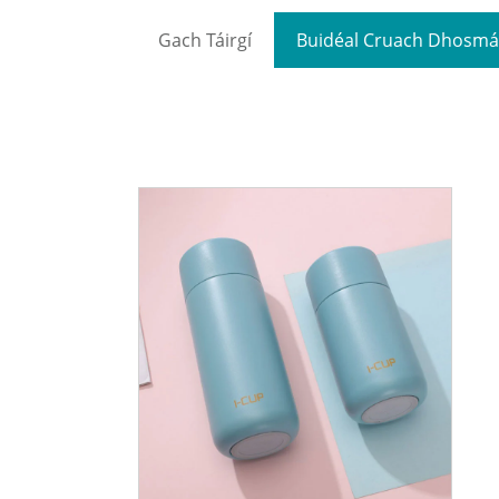
Gach Táirgí
Buidéal Cruach Dhosmá