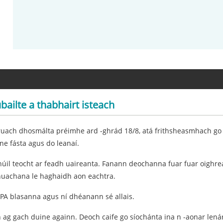
bailte a thabhairt isteach
ruach dhosmálta préimhe ard -ghrád 18/8, atá frithsheasmhach go
ne fásta agus do leanaí.
uathúil teocht ar feadh uaireanta. Fanann deochanna fuar fuar oigh
thnuachana le haghaidh aon eachtra.
BPA blasanna agus ní dhéanann sé allais.
 ag gach duine againn. Deoch caife go síochánta ina n -aonar lenár 