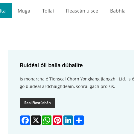
lta
Muga
Tollaí
Fleascán uisce
Babhla
Buidéal óil balla dúbailte
Is monarcha é Tionscal Chorn Yongkang Jiangzhi, Ltd. Is
go buidéal ardchaighdeáin, sonraí gach próisis.
Seol Fiosrúchán
Facebook
X
WhatsApp
Pinterest
LinkedIn
Share