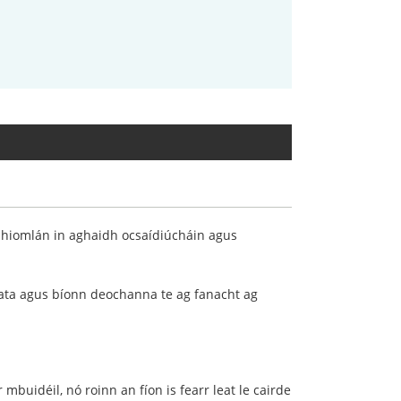
 hiomlán in aghaidh ocsaídiúcháin agus
reata agus bíonn deochanna te ag fanacht ag
mbuidéil, nó roinn an fíon is fearr leat le cairde