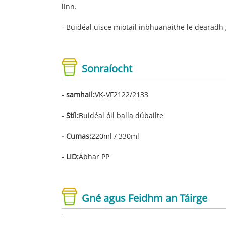
linn.
- Buidéal uisce miotail inbhuanaithe le dearadh 
Sonraíocht
- samhail:
VK-VF2122/2133
- Stíl:
Buidéal óil balla dúbailte
- Cumas:
220ml / 330ml
- LID:
Ábhar PP
Gné agus Feidhm an Táirge