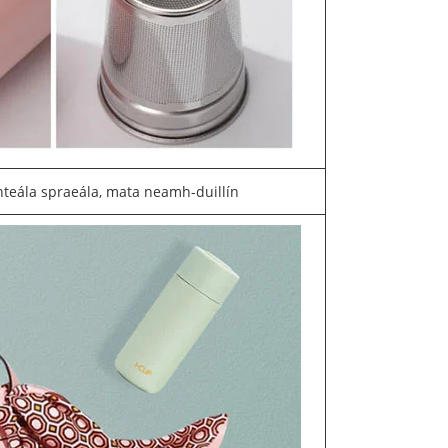
teála spraeála, mata neamh-duillín