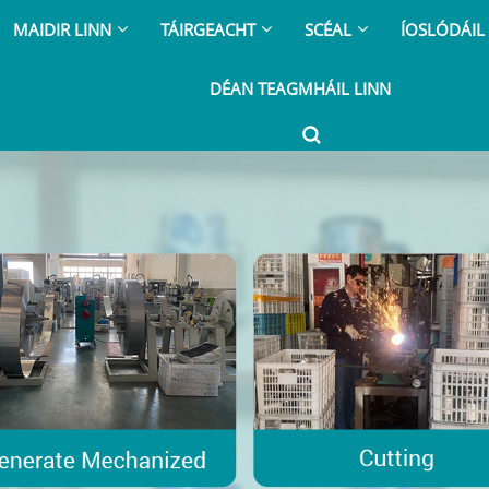
MAIDIR LINN
TÁIRGEACHT
SCÉAL
ÍOSLÓDÁIL
DÉAN TEAGMHÁIL LINN