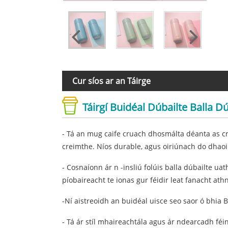
Cur síos ar an Táirge
Táirgí Buidéal Dúbailte Balla Dú
- Tá an mug caife cruach dhosmálta déanta as c
creimthe. Níos durable, agus oiriúnach do dhaoi
- Cosnaíonn ár n -insliú folúis balla dúbailte 
píobaireacht te ionas gur féidir leat fanacht a
-Ní aistreoidh an buidéal uisce seo saor ó bhia 
- Tá ár stíl mhaireachtála agus ár ndearcadh féin