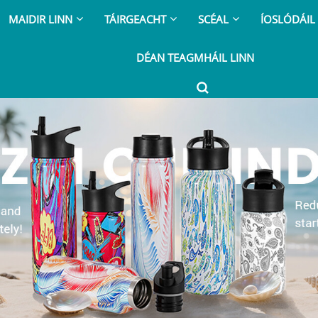
MAIDIR LINN
TÁIRGEACHT
SCÉAL
ÍOSLÓDÁIL
DÉAN TEAGMHÁIL LINN