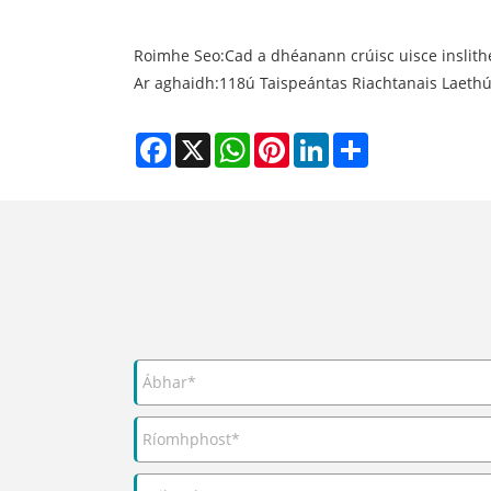
Roimhe Seo:
Cad a dhéanann crúisc uisce inslith
Ar aghaidh:
118ú Taispeántas Riachtanais Laeth
Facebook
X
WhatsApp
Pinterest
LinkedIn
Share