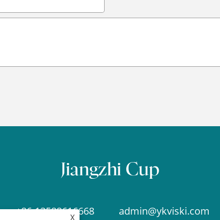
+86-13588616668
admin@ykviski.com
X