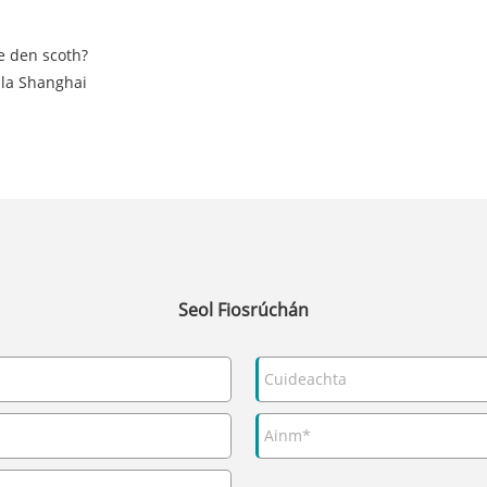
e den scoth?
úla Shanghai
Seol Fiosrúchán