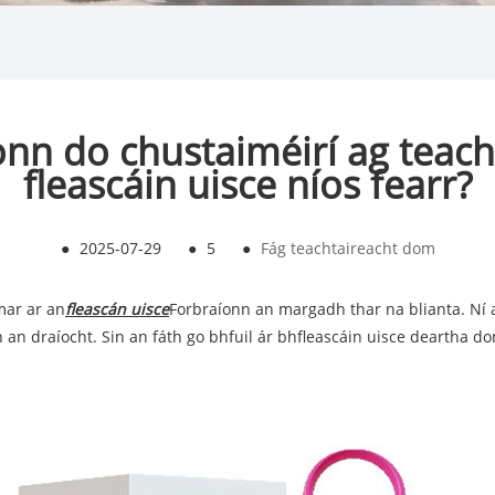
onn do chustaiméirí ag teacht
fleascáin uisce níos fearr?
●
2025-07-29
●
5
●
Fág teachtaireacht dom
mar ar an
fleascán uisce
Forbraíonn an margadh thar na blianta. Ní 
an draíocht. Sin an fáth go bhfuil ár bhfleascáin uisce deartha don