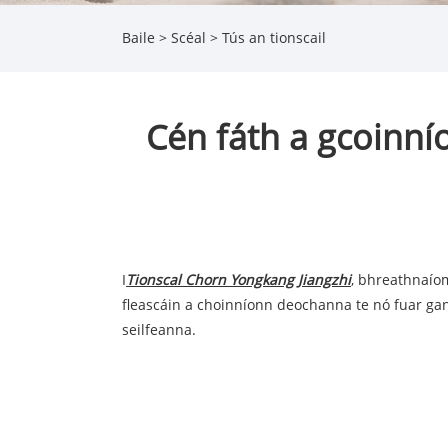
Baile
>
Scéal
>
Tús an tionscail
Cén fáth a gcoinní
I
Tionscal Chorn Yongkang Jiangzhi
, bhreathnaío
fleascáin a choinníonn deochanna te nó fuar gan 
seilfeanna.