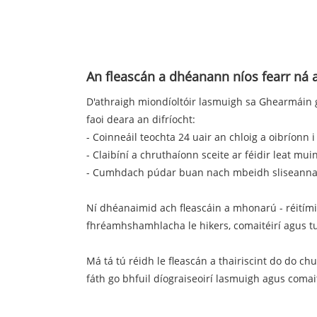
An fleascán a dhéanann níos fearr n
D'athraigh miondíoltóir lasmuigh sa Ghearmáin go
faoi deara an difríocht:
- Coinneáil teochta 24 uair an chloig a oibríonn 
- Claibíní a chruthaíonn sceite ar féidir leat m
- Cumhdach púdar buan nach mbeidh sliseann
Ní dhéanaimid ach fleascáin a mhonarú - réitími
fhréamhshamhlacha le hikers, comaitéirí agus t
Má tá tú réidh le fleascán a thairiscint do do ch
fáth go bhfuil díograiseoirí lasmuigh agus comait