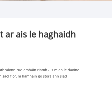
 ar ais le haghaidh
athraíonn rud amháin riamh - is mian le daoine
 saol fíor, ní hamháin go stórálann siad