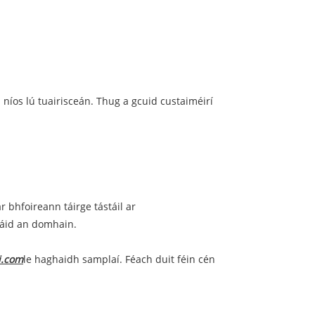
níos lú tuairisceán. Thug a gcuid custaiméirí
 bhfoireann táirge tástáil ar
úsáid an domhain.
i.com
le haghaidh samplaí. Féach duit féin cén