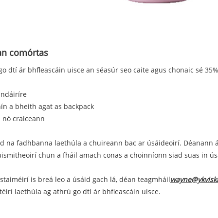
á an comórtas
 dtí ár bhfleascáin uisce an séasúr seo caite agus chonaic sé 35% 
i ndáiríre
uinín a bheith agat as backpack
a nó craiceann
d na fadhbanna laethúla a chuireann bac ar úsáideoirí. Déanann ár
uismitheoirí chun a fháil amach conas a choinníonn siad suas in 
ustaiméirí is breá leo a úsáid gach lá, déan teagmháil
wayne@ykvisk
éirí laethúla ag athrú go dtí ár bhfleascáin uisce.