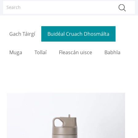
Gach Táirgí
Buidéal Cruach Dhosmálta
Muga
Tollaí
Fleascán uisce
Babhla