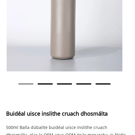
Buidéal uisce inslithe cruach dhosmálta
500ml Balla dúbailte buidéal uisce inslithe cruach
dhosmálta, glac le OEM agus ODM ónár monarcha. Is féidir