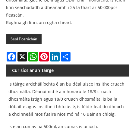
linn seachadadh a dhéanamh i 25 lá thart ar 50,000pcs
fleascán.
Roghnaigh linn, an rogha cheart.
Seol Fiosrúchán
Facebook
X
WhatsApp
Pinterest
LinkedIn
Share
Cur síos ar an Táirge
Is táirge ardcháilíochta é an buidéal uisce inslithe cruach
dhosmálta. Déanaimid é a mhonarú le 18/8 cruach
dhosmálta istigh agus 18/0 cruach dhosmálta, is balla
dúbailte agus inslithe i bhfolús é, is féidir leat do dheoch
a choinneáil níos fuaire níos mó ná 16 uair an chloig.
Is é an cumas ná 500ml, an cumas is uilíoch.