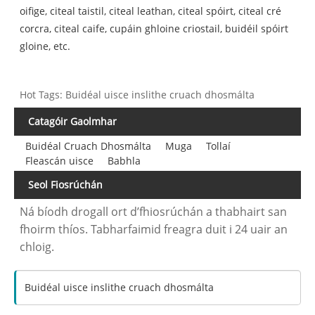
oifige, citeal taistil, citeal leathan, citeal spóirt, citeal cré
corcra, citeal caife, cupáin ghloine criostail, buidéil spóirt
gloine, etc.
Hot Tags: Buidéal uisce inslithe cruach dhosmálta
Catagóir Gaolmhar
Buidéal Cruach Dhosmálta
Muga
Tollaí
Fleascán uisce
Babhla
Seol Fiosrúchán
Ná bíodh drogall ort d’fhiosrúchán a thabhairt san
fhoirm thíos. Tabharfaimid freagra duit i 24 uair an
chloig.