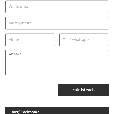
cuir isteach
Táirgí Gaolmhara