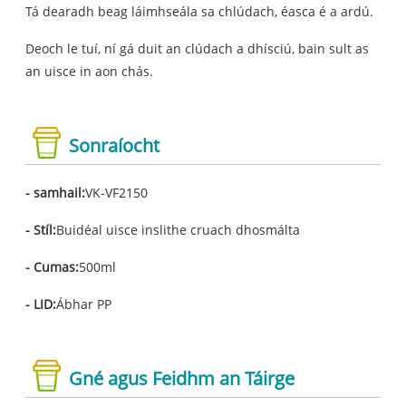
Tá dearadh beag láimhseála sa chlúdach, éasca é a ardú.
Deoch le tuí, ní gá duit an clúdach a dhísciú, bain sult as
an uisce in aon chás.
Sonraíocht
- samhail:
VK-VF2150
- Stíl:
Buidéal uisce inslithe cruach dhosmálta
- Cumas:
500ml
- LID:
Ábhar PP
Gné agus Feidhm an Táirge