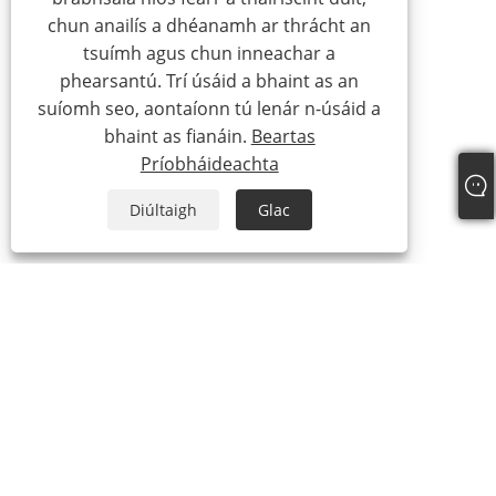
chun anailís a dhéanamh ar thrácht an
tsuímh agus chun inneachar a
phearsantú. Trí úsáid a bhaint as an
suíomh seo, aontaíonn tú lenár n-úsáid a
bhaint as fianáin.
Beartas
Príobháideachta
Diúltaigh
Glac
+86-13588616668