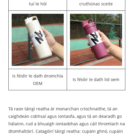
tuí le hól
cruthúnas sceite
Is féidir le dath dromchla
Is féidir le dath lid oem
OEM
Tá raon táirgí reatha ár monarchan críochnaithe, tá an
caighdeán cobhsaí agus iontaofa, agus tá an dearadh go
hálainn, rud a bhuaigh iontaobhas agus cáil thromlach na
dtomhaltóirí. Catagóirí táirgí reatha: cupáin ghnó, cupáin