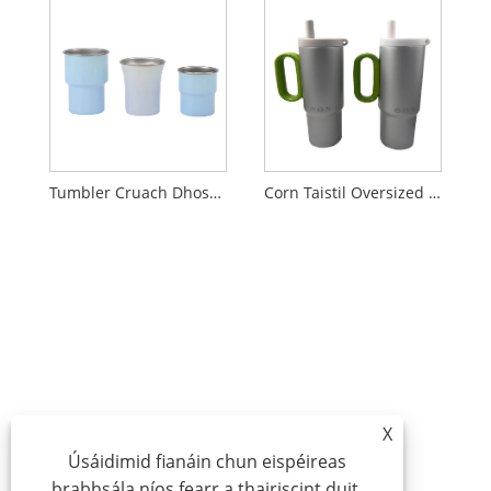
Tumbler Cruach Dhosmálta Inslithe Béil Leathan
Corn Taistil Oversized le Handle agus Lid
X
Úsáidimid fianáin chun eispéireas
brabhsála níos fearr a thairiscint duit,