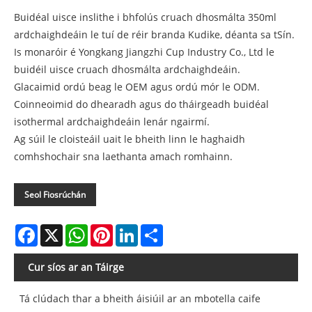
Buidéal uisce inslithe i bhfolús cruach dhosmálta 350ml
ardchaighdeáin le tuí de réir branda Kudike, déanta sa tSín.
Is monaróir é Yongkang Jiangzhi Cup Industry Co., Ltd le
buidéil uisce cruach dhosmálta ardchaighdeáin.
Glacaimid ordú beag le OEM agus ordú mór le ODM.
Coinneoimid do dhearadh agus do tháirgeadh buidéal
isothermal ardchaighdeáin lenár ngairmí.
Ag súil le cloisteáil uait le bheith linn le haghaidh
comhshochair sna laethanta amach romhainn.
Seol Fiosrúchán
Facebook
X
WhatsApp
Pinterest
LinkedIn
Share
Cur síos ar an Táirge
Tá clúdach thar a bheith áisiúil ar an mbotella caife