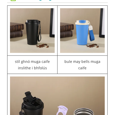
stíl ghnó muga caife
bule may bells muga
inslithe i bhfolús
caife