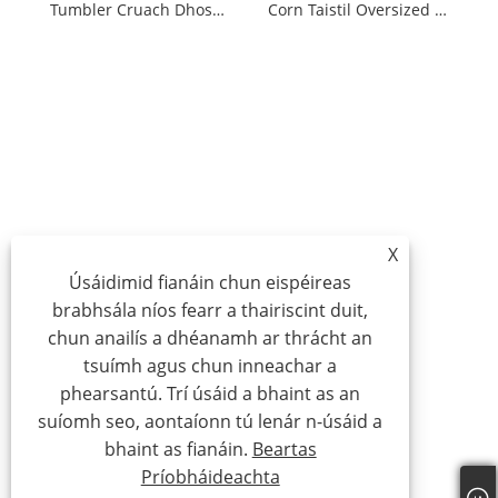
Tumbler Cruach Dhosmálta Inslithe Béil Leathan
Corn Taistil Oversized le Handle agus Lid
X
Úsáidimid fianáin chun eispéireas
brabhsála níos fearr a thairiscint duit,
chun anailís a dhéanamh ar thrácht an
tsuímh agus chun inneachar a
phearsantú. Trí úsáid a bhaint as an
suíomh seo, aontaíonn tú lenár n-úsáid a
bhaint as fianáin.
Beartas
Príobháideachta