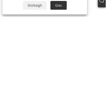
Diúltaigh
Glac
+86-13588616668
admin@ykviski.com
Cóipcheart © 2024-2025 Yongkang Jiangzhi Corn Tionscal Co, Ltd
Gach ceart ar cosaint.
Links
Sitemap
RSS
XML
Beartas Príobháideachta