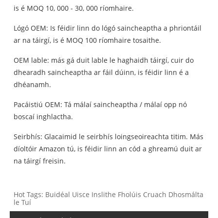
is é MOQ 10, 000 - 30, 000 ríomhaire.
Lógó OEM: Is féidir linn do lógó saincheaptha a phriontáil
ar na táirgí, is é MOQ 100 ríomhaire tosaithe.
OEM lable: más gá duit lable le haghaidh táirgí, cuir do
dhearadh saincheaptha ar fáil dúinn, is féidir linn é a
dhéanamh.
Pacáistiú OEM: Tá málaí saincheaptha / málaí opp nó
boscaí inghlactha.
Seirbhís: Glacaimid le seirbhís loingseoireachta titim. Más
díoltóir Amazon tú, is féidir linn an cód a ghreamú duit ar
na táirgí freisin.
Hot Tags: Buidéal Uisce Inslithe Fholúis Cruach Dhosmálta
le Tuí