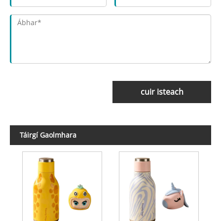
cuir isteach
Táirgí Gaolmhara