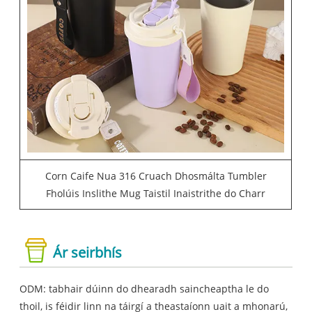
Corn Caife Nua 316 Cruach Dhosmálta Tumbler
Fholúis Inslithe Mug Taistil Inaistrithe do Charr
Ár seirbhís
ODM: tabhair dúinn do dhearadh saincheaptha le do
thoil, is féidir linn na táirgí a theastaíonn uait a mhonarú,