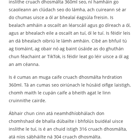
inslithe cruach dhosmálta 360ml seo, ní hamháin go
scaoileann an clúdach seo do lámha, ach cuireann sé ar
do chumas uisce a ól ar bhealaí éagsúla freisin. Is
bealach amháin a oscailt an léarscáil agus go díreach a ól,
agus ar bhealach eile a oscailt an tuí, ól le tuí. Is féidir leis
an dá bhealach oibriú le lámh amháin. Cibé an bhfuil tú
ag tiomáint, ag obair nó ag baint úsáide as do ghuthán
chun féachaint ar TikTok, is féidir leat go léir uisce a ól ag
an am céanna.
Is é cumas an muga caife cruach dhosmálta hrdration
360ml. Tá an cumas seo oiriúnach le húsáid oifige laistigh,
chomh maith le cupán caife a bheith agat le linn
cruinnithe cairde.
Ábhair chun cinn atá neamhdhíobhálach don
chomhshaol de bhalla dúbailte i bhfolús buidéal uisce
inslithe le tuí, is é an chuid istigh 316 cruach dhosmálta,
atá níos sábháilte ná 304 cruach dhosmálta.