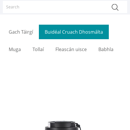
Gach Táirgí
Buidéal Cruach Dhosmálta
Muga
Tollaí
Fleascán uisce
Babhla