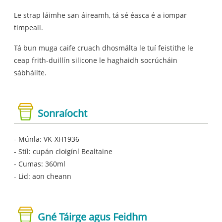
Le strap láimhe san áireamh, tá sé éasca é a iompar
timpeall.
Tá bun muga caife cruach dhosmálta le tuí feistithe le
ceap frith-duillín silicone le haghaidh socrúcháin
sábháilte.
Sonraíocht
- Múnla: VK-XH1936
- Stíl: cupán cloigíní Bealtaine
- Cumas: 360ml
- Lid: aon cheann
Gné Táirge agus Feidhm