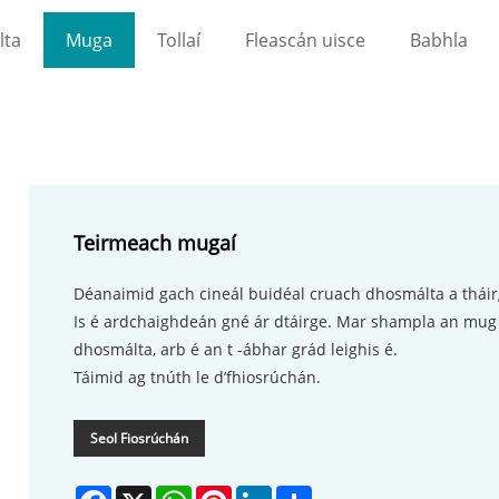
lta
Muga
Tollaí
Fleascán uisce
Babhla
Teirmeach mugaí
Déanaimid gach cineál buidéal cruach dhosmálta a tháir
Is é ardchaighdeán gné ár dtáirge. Mar shampla an mug
dhosmálta, arb é an t -ábhar grád leighis é.
Táimid ag tnúth le d’fhiosrúchán.
Seol Fiosrúchán
Facebook
X
WhatsApp
Pinterest
LinkedIn
Share