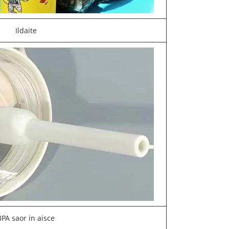
Ildaite
BPA saor in aisce