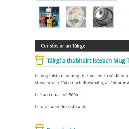
Cur síos ar an Táirge
Táirgí a thabhairt isteach Mug
Is mug faisin é an mug thermo seo, tá sé déanta
sheachtrach 304 cruach dhosmálta, ar ábhar grád 
Is é an cumas ná 500ml.
Is furasta an dearadh a ól.