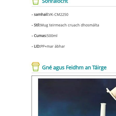
Sonraíocht
- samhail:
VK-CM2250
- Stíl:
Mug teirmeach cruach dhosmálta
- Cumas:
500ml
- LID:
PP+mar ábhar
Gné agus Feidhm an Táirge