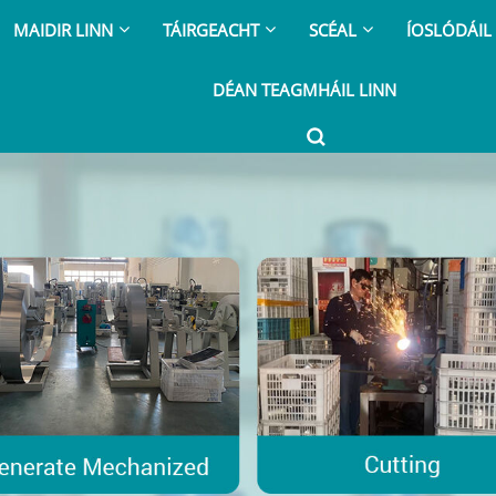
MAIDIR LINN
TÁIRGEACHT
SCÉAL
ÍOSLÓDÁIL
DÉAN TEAGMHÁIL LINN