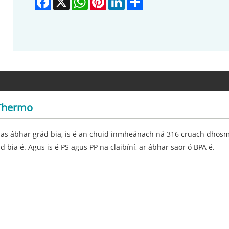
 Thermo
 as ábhar grád bia, is é an chuid inmheánach ná 316 cruach dhosmál
bia é. Agus is é PS agus PP na claibíní, ar ábhar saor ó BPA é.