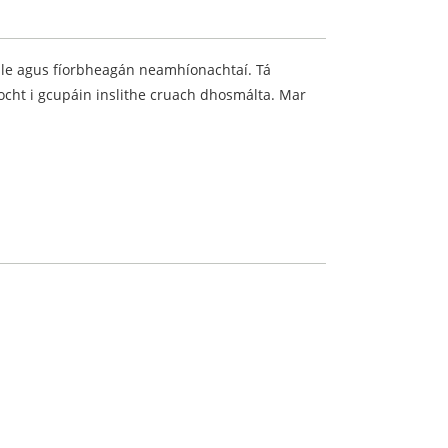
 gile agus fíorbheagán neamhíonachtaí. Tá
ocht i gcupáin inslithe cruach dhosmálta. Mar