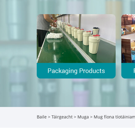
Baile
>
Táirgeacht
>
Muga
> Mug fíona tíotáinia