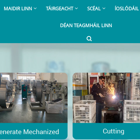
MAIDIR LINN
TÁIRGEACHT
SCÉAL
ÍOSLÓDÁIL
DÉAN TEAGMHÁIL LINN