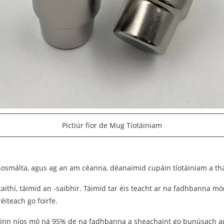
Pictiúr fíor de Mug Tíotáiniam
osmálta, agus ag an am céanna, déanaimid cupáin tíotáiniam a thá
ithí, táimid an -saibhir. Táimid tar éis teacht ar na fadhbanna mór
iteach go foirfe.
éidir linn níos mó ná 95% de na fadhbanna a sheachaint go bunúsach 