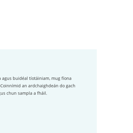
 agus buidéal tíotáiniam, mug fíona
a. Coinnímid an ardchaighdeán do gach
us chun sampla a fháil.