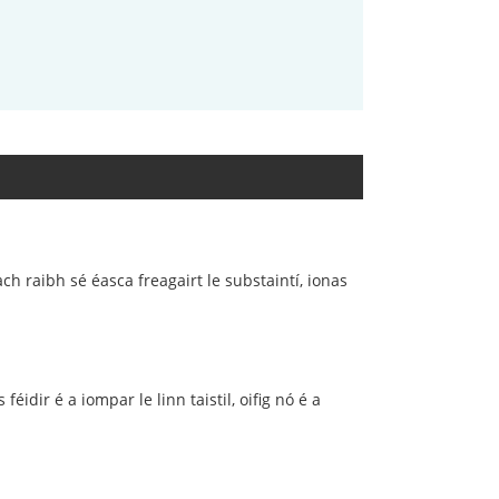
h raibh sé éasca freagairt le substaintí, ionas
idir é a iompar le linn taistil, oifig nó é a