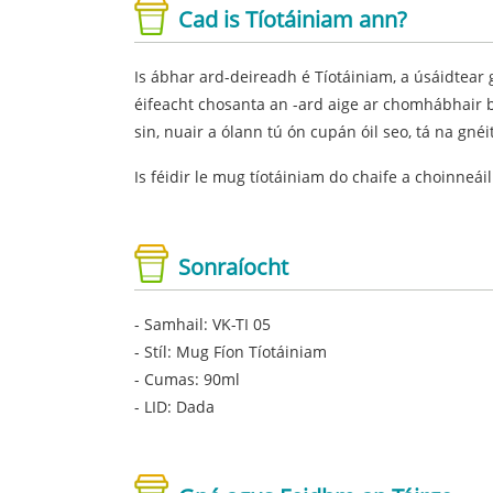
Cad is Tíotáiniam ann?
Is ábhar ard-deireadh é Tíotáiniam, a úsáidtear 
éifeacht chosanta an -ard aige ar chomhábhair b
sin, nuair a ólann tú ón cupán óil seo, tá na gnéi
Is féidir le mug tíotáiniam do chaife a choinneái
Sonraíocht
- Samhail: VK-TI 05
- Stíl: Mug Fíon Tíotáiniam
- Cumas: 90ml
- LID: Dada