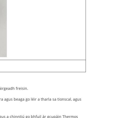
irgeadh freisin.
a agus beaga go léir a tharla sa tionscal, agus
agus a chinntiú go bhfuil ár gcupáin Thermos