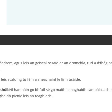
adrom, agus leis an gciseal ocsaíd ar an dromchla, rud a d'fhág nac
.
 leis scalding tú féin a sheachaint le linn úsáide.
thúil:
Ní hamháin go bhfuil sé go maith le haghaidh campála, ach is fé
aghaidh picnic leis an teaghlach.