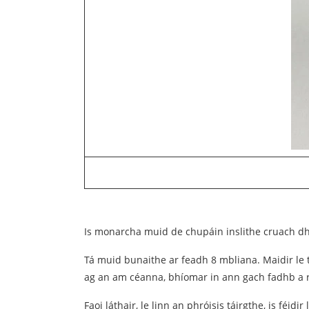
Is monarcha muid de chupáin inslithe cruach dh
Tá muid bunaithe ar feadh 8 mbliana. Maidir le ta
ag an am céanna, bhíomar in ann gach fadhb a ré
Faoi láthair, le linn an phróisis táirgthe, is f