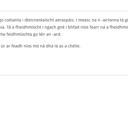
go coitianta i dteicneolaíocht aeraspáis. I measc na n -airíonna tá
ia. Tá a fheidhmíocht i ngach gné i bhfad níos fearr ná a fheidhmí
the feidhmíochta go léir an -ard.
l úr ar feadh níos mó ná dhá lá as a chéile.