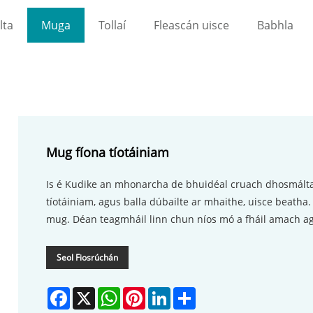
lta
Muga
Tollaí
Fleascán uisce
Babhla
Mug fíona tíotáiniam
Is é Kudike an mhonarcha de bhuidéal cruach dhosmálta
tíotáiniam, agus balla dúbailte ar mhaithe, uisce beath
mug. Déan teagmháil linn chun níos mó a fháil amach ag
Seol Fiosrúchán
Facebook
X
WhatsApp
Pinterest
LinkedIn
Share