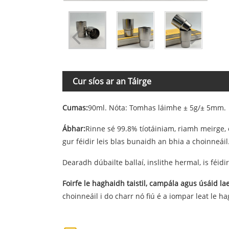
Cur síos ar an Táirge
Cumas:
90ml. Nóta: Tomhas láimhe ± 5g/± 5mm.
Ábhar:
Rinne sé 99.8% tíotáiniam, riamh meirge, é
gur féidir leis blas bunaidh an bhia a choinneáil
Dearadh dúbailte ballaí, inslithe hermal, is féidir
Foirfe le haghaidh taistil, campála agus úsáid lae
choinneáil i do charr nó fiú é a iompar leat le h