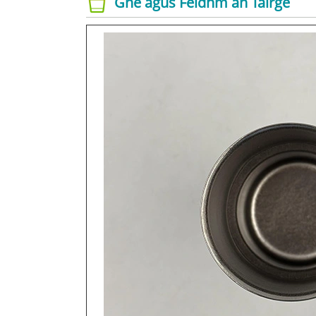
Gné agus Feidhm an Táirge